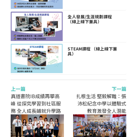
全人發展/生涯規劃課程
（線上線下兼具）
STEAM課程 （線上線下兼
具）
上一篇
下一篇
真道書院IB成績再攀高
扎根生活 堅毅解難：張
峰 從探究學習到社區服
沛松紀念中學以體驗式
務 全人成長鋪就升學路
教育激發全人潛能