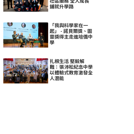
社區服務 全人成長
鋪就升學路
「我與科學家在一
起」 - 諾貝爾獎、圖
靈獎得主走進培僑中
學
扎根生活 堅毅解
難：張沛松紀念中學
以體驗式教育激發全
人潛能