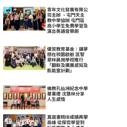
青年文化發展有限公
司主辦 、屯門天主
教中學協辦 屯門區
高小學生免費學習及
演出英語音樂劇
優質教育基金：讓夢
想在校園啟航 匡智
翠林晨崗學校推行
「翻新及擴展感知及
肌能室計劃」
佛教孔仙洲紀念中學
畢業禮 沈慧林分享
人生感悟
真道書院IB成績再攀
高峰 從探究學習到