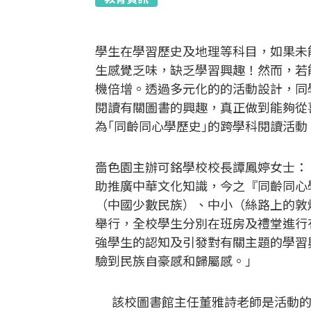
學生在學習歷史及地理等科目，如果未
生感覺乏味，缺乏學習興趣！然而，若
機倍增。透過多元化的的活動設計，同
閱讀有關圖書的興趣，真正做到能夠從
為｢同齡同心學歷史｣的跨學科閱讀活
嗇色園主辦可銘學校校長譚鳳婷女士：
助推廣中華文化知識，今之『同齡同心
（中國少數民族）、中小（絲路上的敦
舉行，全校學生分別在班房及禮堂進行
強學生的認知及引發對有關主題的學習
驗到民族自豪感和歸屬感。」
該校圖書館主任董雅詩老師是活動的