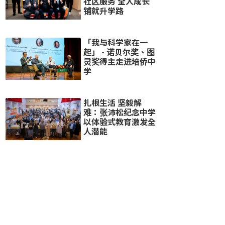
社区服务 全人成长
铺就升学路
「我与科学家在一
起」 - 诺贝尔奖、图
灵奖得主走进培侨中
学
扎根生活 坚毅解
难：张沛松纪念中学
以体验式教育激发全
人潜能