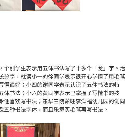
，个别学生表示用五体书法写了十多个「龙」字。活
长分享，就读小一的徐同学表示很开心学懂了用毛笔
写得很好；小四的谢同学表示认识了五体书法的特
五体书法；小六的黄同学表示已掌握了写楷书的技
令他喜欢写书法；东华三院萧旺李满福幼儿园的谢同
及五种书法字体，而且乐意买毛笔再写书法。