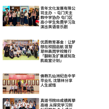
青年文化发展有限公
司主办 、屯门天主
教中学协办 屯门区
高小学生免费学习及
演出英语音乐剧
优质教育基金：让梦
想在校园启航 匡智
翠林晨岗学校推行
「翻新及扩展感知及
肌能室计划」
佛教孔仙洲纪念中学
毕业礼 沈慧林分享
人生感悟
真道书院IB成绩再攀
高峰 从探究学习到