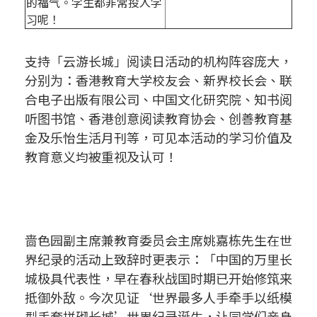
的福气。学生都非常投入学
习呢！
支持「云游长城」阅读日活动的机构阵容庞大，
分别为：香港教育大学校友会、新界校长会、联
合电子出版有限公司、中国文化研究院、知书阅
听图书馆、香港创意阅读教育协会、创善教育基
金及乐怡生活月刊等，可见本活动的学习价值及
教育意义均被重视及认可！
啬色园副主席兼教育委员会主席姚嘉栋先生在世
界纪录的活动上致辞时更表示：「中国的万里长
城极具代表性，早在春秋战国时期已开始修筑来
抵御外敌。今次见证‘世界最多人手牵手以纸模
型手套拼砌长城’世界纪录诞生，让同学们亲身