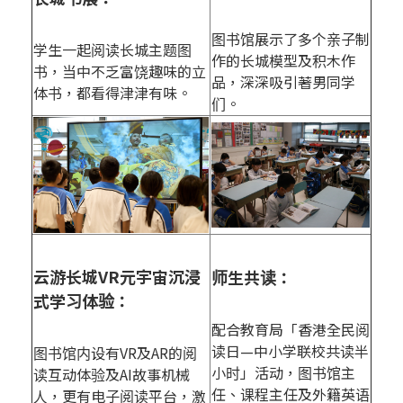
图书馆展示了多个亲子制
学生一起阅读长城主题图
作的长城模型及积木作
书，当中不乏富饶趣味的立
品，深深吸引著男同学
体书，都看得津津有味。
们。
云游长城VR元宇宙沉浸
师生共读：
式学习体验：
配合教育局「香港全民阅
读日—中小学联校共读半
图书馆内设有VR及AR的阅
小时」活动，图书馆主
读互动体验及AI故事机械
任、课程主任及外籍英语
人，更有电子阅读平台，激